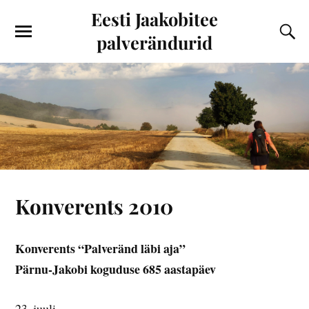
Eesti Jaakobitee
palverändurid
Konverents 2010
Konverents “Palveränd läbi aja”
Pärnu-Jakobi koguduse 685 aastapäev
23. juuli