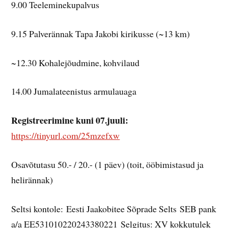
9.00 Teeleminekupalvus
9.15 Palverännak Tapa Jakobi kirikusse (~13 km)
~12.30 Kohalejõudmine, kohvilaud
14.00 Jumalateenistus armulauaga
Registreerimine kuni 07.juuli:
https://tinyurl.com/25mzefxw
Osavõtutasu 50.- / 20.- (1 päev) (toit, ööbimistasud ja
helirännak)
Seltsi kontole: Eesti Jaakobitee Sõprade Selts SEB pank
a/a EE531010220243380221 Selgitus: XV kokkutulek