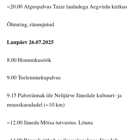
~20.00 Alguspalvus Taize lauludega Aegviidu kirikus
Õhturing, rännujutud
Laupäev 26.07.2025
8.00 Hommikusöök
9.00 Teeleminekupalvus
9.15 Palverännak üle Nelijärve Jänedale kultuuri- ja
muusikaradadel (~10 km)
~12.00 Jäneda Mõisa tutvustus. Lõuna
~14.00 Rännak jätkub vaikuserännakuna Jänedalt