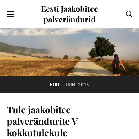
Eesti Jaakobitee
palverändurid
KUU:
JUUNI 2015
Tule jaakobitee
palverändurite V
kokkutulekule