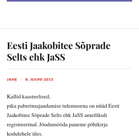
Eesti Jaakobitee Sõprade
Selts ehk JaSS
JANE
8. JUUNI 2015
Kallid kaasteelised,
pika paberimajandamise tulemusena on nüüd Eesti
Jaakobitee Sõprade Selts ehk JaSS ametlikult
registreeritud. Jõudumööda paneme põhikirja
kodulehele üles.